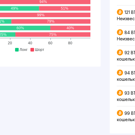
94%
49%
51%
121 
99%
Неизвес
1%
79%
60%
40%
84 B
25%
75%
Неизвес
20
40
60
80
Лонг
Шорт
92 B
кошельк
94 B
кошельк
93 B
кошельк
99 B
кошельк