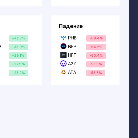
Падение
T
PHB
+42.7%
-69.4%
O
NFP
+38.9%
-66.2%
C
HFT
+29.1%
-60.4%
A2Z
+27.9%
-53.8%
ATA
+23.2%
-53.8%