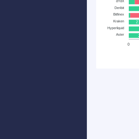
dYdX
Deribit
Bitfinex
Kraken
2
Hyperliquid
Aster
0