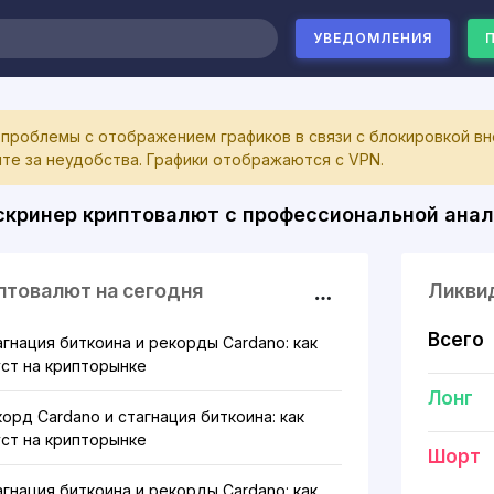
УВЕДОМЛЕНИЯ
 проблемы с отображением графиков в связи с блокировкой вн
те за неудобства. Графики отображаются с VPN.
кринер криптовалют с профессиональной анал
птовалют на сегодня
Ликвид
Всего
тагнация биткоина и рекорды Cardano: как
уст на крипторынке
Лонг
екорд Cardano и стагнация биткоина: как
уст на крипторынке
Шорт
тагнация биткоина и рекорды Cardano: как