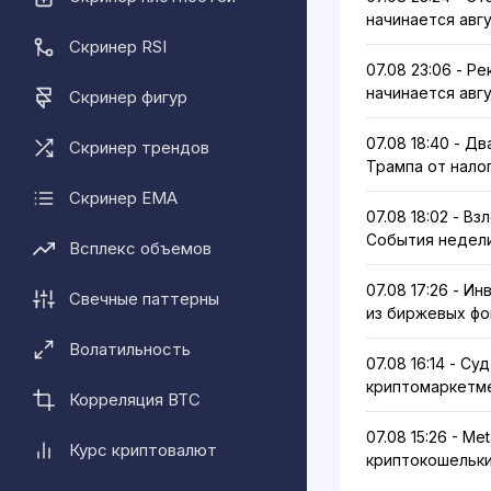
начинается авг
Скринер RSI
07.08 23:06 - Р
начинается авг
Скринер фигур
07.08 18:40 - 
Скринер трендов
Трампа от нало
Скринер EMA
07.08 18:02 - В
События недели 
Всплекс объемов
07.08 17:26 - И
Свечные паттерны
из биржевых фо
Волатильность
07.08 16:14 - С
криптомаркетм
Корреляция BTC
07.08 15:26 - M
Курс криптовалют
криптокошельки 