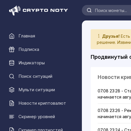
Главная
Друзья!
Есть
решение. Извини
Подписка
Продвинутый с
Индикаторы
Поиск ситуаций
Новости кри
Мульти ситуации
07.08 23:28 - С
начинается авг
Новости криптовалют
07.08 23:26 - Р
Скринер уровней
начинается авг
Скринер плотностей
07.08 23:24 - С