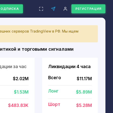
ПОДПИСКА
РЕГИСТРАЦИЯ
ешних серверов TradingView в РФ. Мы ищем
итикой и торговыми сигналами
ации за час
Ликвидации 4 часа
Всего
$2.02M
$11.17M
Лонг
$1.53M
$5.89M
Шорт
$483.83K
$5.28M