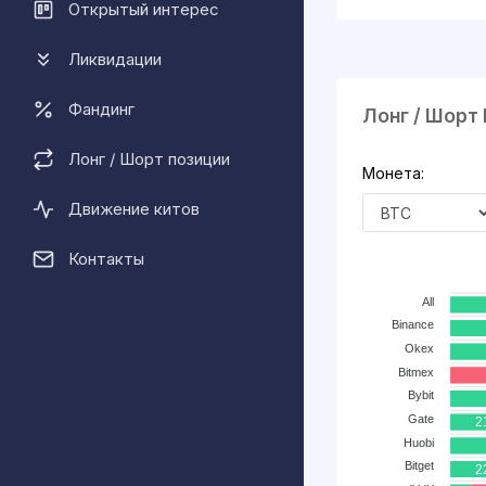
Открытый интерес
Ликвидации
Фандинг
Лонг / Шорт
Лонг / Шорт позиции
Монета:
Движение китов
Контакты
All
Binance
Okex
Bitmex
Bybit
Gate
2
Huobi
Bitget
2