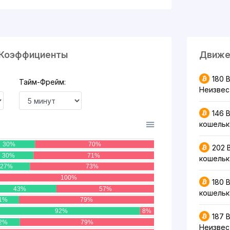
 Коэффициенты
Движе
180 
Тайм-Фрейм:
Неизвес
146 
кошельк
30%
70%
202 
30%
71%
кошельк
27%
73%
100%
180 
43%
57%
кошельк
1%
79%
92%
8%
187 
2%
79%
Неизвес