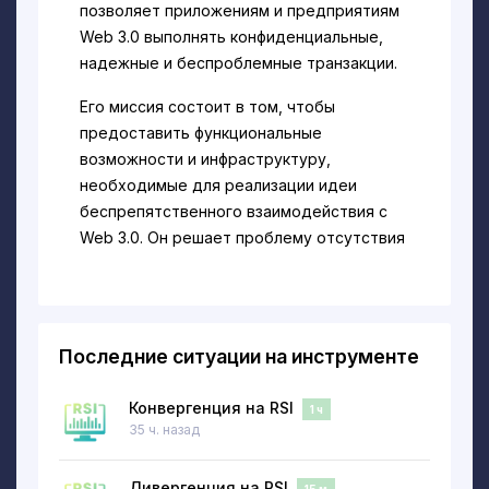
позволяет приложениям и предприятиям
Web 3.0 выполнять конфиденциальные,
надежные и беспроблемные транзакции.
Его миссия состоит в том, чтобы
предоставить функциональные
возможности и инфраструктуру,
необходимые для реализации идеи
беспрепятственного взаимодействия с
Web 3.0. Он решает проблему отсутствия
прозрачности в отношении владения
данными, цензуры и вторжения в личную
жизнь.
Последние ситуации на инструменте
Продукты Automata включают в себя
:
Конфиденциальность-прежде всего
Конвергенция на RSI
1 ч
межсетевая плоскость обслуживания:
35 ч. назад
Automata предлагает услуги
конфиденциальности для различных
Дивергенция на RSI