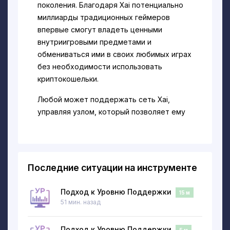
поколения. Благодаря Xai потенциально
миллиарды традиционных геймеров
впервые смогут владеть ценными
внутриигровыми предметами и
обмениваться ими в своих любимых играх
без необходимости использовать
криптокошельки.
Любой может поддержать сеть Xai,
управляя узлом, который позволяет ему
получать сетевые вознаграждения и
участвовать в управлении. Xai разработан
Offchain Labs с использованием
технологии Arbitrum.
Последние ситуации на инструменте
Xai использует Sentry Node
— узел
Подход к Уровню Поддержки
наблюдения, который контролирует
15 м
51 мин. назад
протокол объединения Xai и, если
предлагается неправильный блок,
Подход к Уровню Поддержки