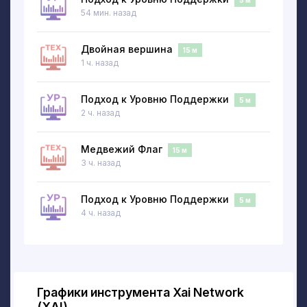
поднимает тревогу, чтобы другие
5 м
54 мин. назад
участники не могли вмешаться.
Двойная вершина
15 м
1 ч. назад
Подход к Уровню Поддержки
5 м
2 ч. назад
Медвежий Флаг
15 м
3 ч. назад
Подход к Уровню Поддержки
5 м
4 ч. назад
Графики инструмента Xai Network
(XAI)