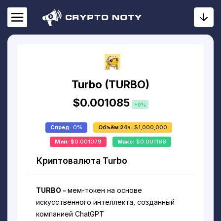
Turbo (TURBO)
$0.001085
+0%
Спред:
0%
Объём 24ч:
$1,000,000
Мин:
$0.001079
Макс:
$0.001166
Криптовалюта Turbo
TURBO -
мем-токен на основе
искусственного интеллекта, созданный
компанией ChatGPT