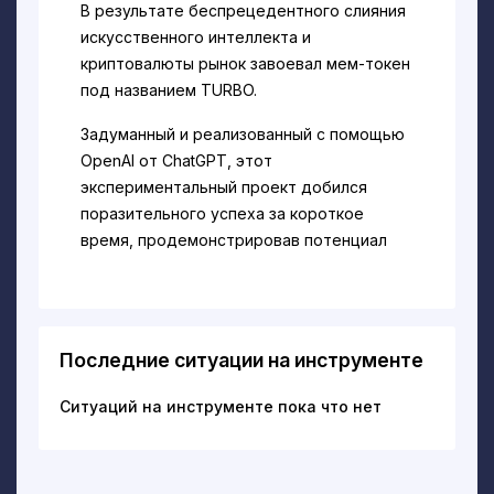
В результате беспрецедентного слияния
искусственного интеллекта и
криптовалюты рынок завоевал мем-токен
под названием TURBO.
Задуманный и реализованный с помощью
OpenAI от ChatGPT, этот
экспериментальный проект добился
поразительного успеха за короткое
время, продемонстрировав потенциал
ИИ в криптовалютном пространстве и
превзойдя все ожидания.
История TURBO
- это не только история
Последние ситуации на инструменте
появления нового мем-токена, но и
свидетельство того, что ИИ способен
Ситуаций на инструменте пока что нет
определять будущее финансов и
технологий.
В начале 2023 года Ретт Мэнкинд,