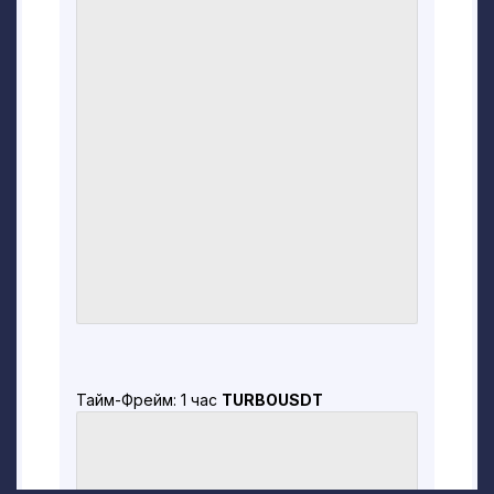
ИИ был предоставлен стартовый бюджет
в 69 долларов (ироничная отсылка к
интернет-культуре) и поставлена задача
превратить его в самую успешную новую
монету-мем, не прибегая к незаконной
деятельности.
Конечной целью было достижение
топ-300 рейтинга ведущего агрегатора
криптовалютных данных CoinGecko. Эта
амбициозная цель была поставлена для
того, чтобы проверить пределы
возможностей искусственного
интеллекта в быстро меняющемся и
зачастую непредсказуемом мире
Тайм-Фрейм: 1 час
TURBOUSDT
криптовалют.