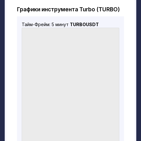
успешный цифровой художник без опыта
Графики инструмента Turbo (TURBO)
работы с криптовалютами, решился на
уникальный эксперимент.
Тайм-Фрейм: 5 минут
TURBOUSDT
Используя функционал ChatGPT, Манкинд
решил создать токен мемов, который мог
бы конкурировать с самыми популярными
проектами в этой области.
Используя ChatGPT в качестве
руководства, он решил доказать, что
даже новички могут создавать успешные
криптовалюты с помощью
искусственного интеллекта.
Человечество поставило перед ChatGPT
задачу продемонстрировать свою
способность превзойти текущий ажиотаж
в качестве «криптомонеты-гения ИИ».