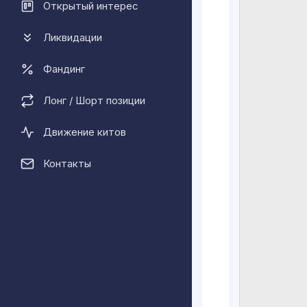
Открытый интерес
пользовател
Ликвидации
SuperVerse 
Принимая и 
Фандинг
возможности
этой отрасл
Лонг / Шорт позиции
новый урове
масштабиров
Движение китов
делают Supe
Контакты