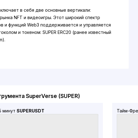
включает в себя две основные вертикали:
рынка NFT и видеоигры. Этот широкий спектр
в и функций Web3 поддерживается и управляется
околом и токеном: SUPER ERC20 (ранее известный
m).
содержит два основных продукта: GigaMart,
ощадку NFT нового поколения с передовыми
ими инструментами и уникальными социальными
и Impostors, метавселенную социальных игр».
 проект уникальным?
трумента SuperVerse (SUPER)
селые и инклюзивные игры, которые
ют современной игровой культуре, SuperVerse
5 минут
SUPERUSDT
Тайм-Фре
реодолеть текущие ограничения пространства
ать технологию блокчейна и NFT широко
енной. SuperVerseDAO предназначен для создания
ьского опыта, который устраняет разрыв между