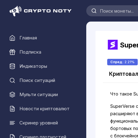
Главная
Supe
Подписка
Спред:
2.21%
Индикаторы
Криптовал
Поиск ситуаций
Что такое Su
Мульти ситуации
SuperVerse 
Новости криптовалют
расширяют 
функциональ
Скринер уровней
бортовых п
с блокчейно
Скринер плотностей