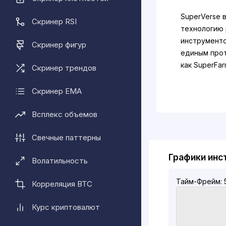
SuperVerse 
Скринер RSI
технологию 
инструменто
Скринер фигур
единым прот
как SuperFar
Скринер трендов
SuperVerse 
Скринер EMA
торговую пл
аналитическ
Всплекс объемов
функциями, 
Свечные паттерны
Что делает
Графики инс
Волатильность
Создавая ве
соответству
Тайм-Фрейм: 
Корреляция BTC
стремится п
Web3 и сдел
Курс криптовалют
распростран
пользовател