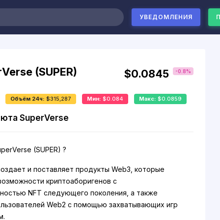
УВЕДОМЛЕНИЯ
rVerse (SUPER)
$0.0845
-0.8%
Объём 24ч:
$315,287
Мин:
$0.084
Макс:
$0.0859
юта SuperVerse
perVerse (SUPER) ?
создает и поставляет продукты Web3, которые
возможности криптоаборигенов с
ностью NFT следующего поколения, а также
ользователей Web2 с помощью захватывающих игр
м.