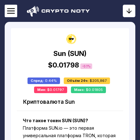
Sun (SUN)
$0.01798
-0.1%
Спред:
0.44%
Объём 24ч:
$205,867
Мин:
$0.01797
Макс:
$0.01805
Криптовалюта Sun
Что такое токен SUN (SUN)?
Платформа SUN.io — это первая
универсальная платформа TRON, которая