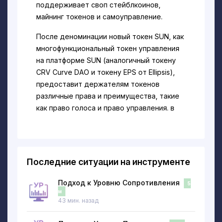
поддерживает своп стейблкоинов,
майнинг токенов и самоуправление.
После деноминации новый токен SUN, как
многофункциональный токен управления
на платформе SUN (аналогичный токену
CRV Curve DAO и токену EPS от Ellipsis),
предоставит держателям токенов
различные права и преимущества, такие
как право голоса и право управления. в
сообществе, захват стоимости,
вознаграждение за стекинг и т. д.
Сколько монет SUN находится в
Последние ситуации на инструменте
обращении?
Чтобы удовлетворить требования
Подход к Уровню Сопротивления
5
проекта SUN и обновления
м
инфраструктуры, начиная с 26 мая 2021
43 мин. назад
года (SGT), SUN реализует план