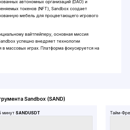
ованных автономных организаций (DAO) и
еняемых токенов (NFT), Sandbox создает
зованную мебель для процветающего игрового
.
ициальному вайтпейперу, основная миссия
andbox успешно внедряет технологии
 в массовых играх. Платформа фокусируется на
вижения креативной игры, чтобы зарабатывать
тобы заработать"), которая позволяет
ям быть одновременно и творцами, и игроками. В
спользуются технологии обнаружения,
служебный токен SAND, который загружает на
трумента Sandbox (SAND)
The Sandbox ?
д (Arthur Madrid) является соучредителем и
5 минут
SANDUSDT
Тайм-Фре
 директором компании Pixowl, а также одним из
л проекта The Sandbox. В 2000 году он получил
экономике в Университете Париж-Дофин.