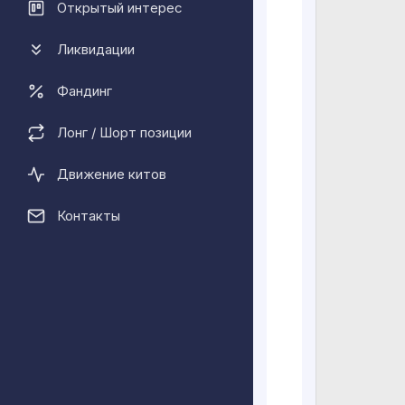
Открытый интерес
Профессиона
консультанта
Ликвидации
он обнаружи
приобрел ко
Фандинг
приобретена
Лонг / Шорт позиции
Себастьен Б
соучредител
Движение китов
директора к
институт те
Контакты
"Компьютерн
профессиона
проекта в ко
Себастьен Б
постоянно P
проектами в
Что особенн
Песочница -