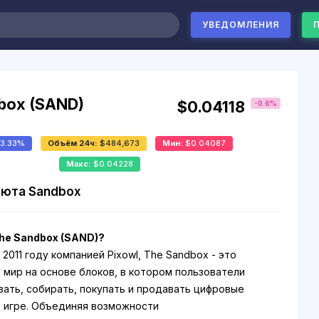
УВЕДОМЛЕНИЯ
box (SAND)
$0.04118
-0.6%
:
3.33%
Объём 24ч:
$484,673
Мин:
$0.04087
Макс:
$0.04228
юта Sandbox
he Sandbox (SAND)?
2011 году компанией Pixowl, The Sandbox - это
 мир на основе блоков, в котором пользователи
вать, собирать, покупать и продавать цифровые
 в игре. Объединяя возможности