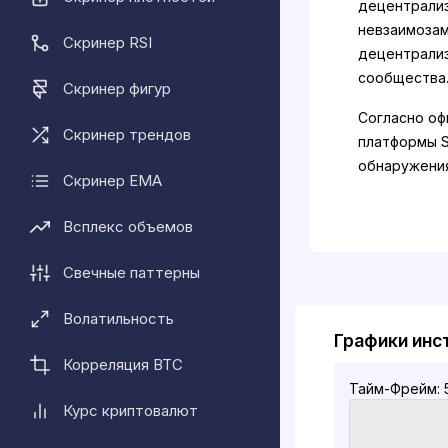
децентрализ
невзаимозам
Скринер RSI
децентрали
сообщества
Скринер фигур
Согласно оф
Скринер трендов
платформы S
обнаружения
Скринер EMA
модели прод
("играть, ч
Всплекс объемов
пользовател
песочнице и
Свечные паттерны
включающие 
платформу.
Волатильность
Графики инс
Кто создал 
Корреляция BTC
Артур Мадри
Тайм-Фрейм: 
генеральным
Курс криптовалют
движущих си
степень по 