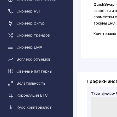
QuickSwap
ч
скорости и н
Скринер RSI
совместим с
Скринер фигур
токены ERC-
Криптовалют
Скринер трендов
ее можно на
токены на Q
Скринер EMA
Всплекс объемов
Свечные паттерны
Графики инс
Волатильность
Тайм-Фрейм: 
Корреляция BTC
Курс криптовалют