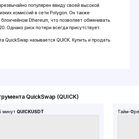
резвычайно популярен ввиду своей высокой
изких комиссий в сети Polygon. Он также
 блокчейном Ethereum, что позволяет обменивать
20. Однако риск потери всегда присутствует.
а QuickSwap называется QUICK. Купить и продать
 Binance. Вы также можете обменять другие
UICK с помощью пулов ликвидности QuickSwap.
трумента QuickSwap (QUICK)
5 минут
QUICKUSDT
Тайм-Фре