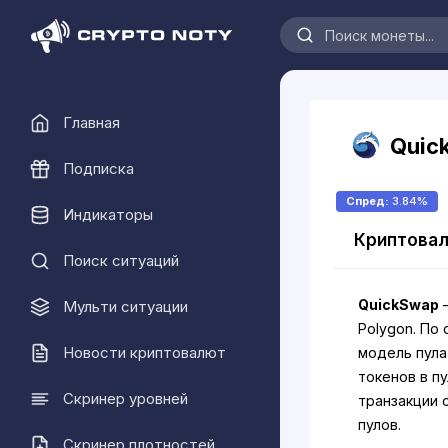
Главная
Quic
Подписка
Спред:
3.84%
Индикаторы
Криптовал
Поиск ситуаций
QuickSwap
–
Мульти ситуации
Polygon. По 
Новости криптовалют
модель пула
токенов в п
Скринер уровней
транзакции 
пулов.
Скринер плотностей