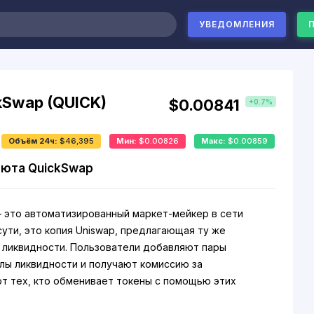
УВЕДОМЛЕНИЯ
kSwap (QUICK)
$0.00841
+0.7%
Объём 24ч:
$46,395
Мин:
$0.00826
Макс:
$0.00859
юта QuickSwap
 это автоматизированный маркет-мейкер в сети
сути, это копия Uniswap, предлагающая ту же
 ликвидности. Пользователи добавляют пары
улы ликвидности и получают комиссию за
от тех, кто обменивает токены с помощью этих