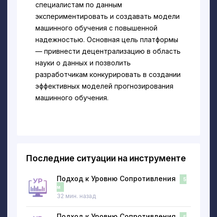
специалистам по данным
экспериментировать и создавать модели
машинного обучения с повышенной
надежностью. Основная цель платформы
— привнести децентрализацию в область
науки о данных и позволить
разработчикам конкурировать в создании
эффективных моделей прогнозирования
машинного обучения.
Numerai, основанный в конце 2015 года в
Сан-Франциско, претендует на звание
первого хедж-фонда, выпустившего
криптовалюту на рынок. Однако, в
Последние ситуации на инструменте
отличие от традиционных хедж-фондов,
Numerai полагается на данные и прогнозы,
Подход к Уровню Сопротивления
5
сделанные участниками турниров для
м
32 мин. назад
участия в фондовом рынке. Они
утверждают, что являются первым
Подход к Уровню Сопротивления
5