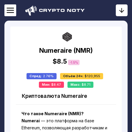
Numeraire (NMR)
$8.5
-1.5%
Спред:
2.76%
Объём 24ч:
$120,955
Мин:
$8.47
Макс:
$8.71
Криптовалюта Numeraire
Что такое Numeraire (NMR)?
Numerai
— это платформа на базе
Ethereum, позволяющая разработчикам и