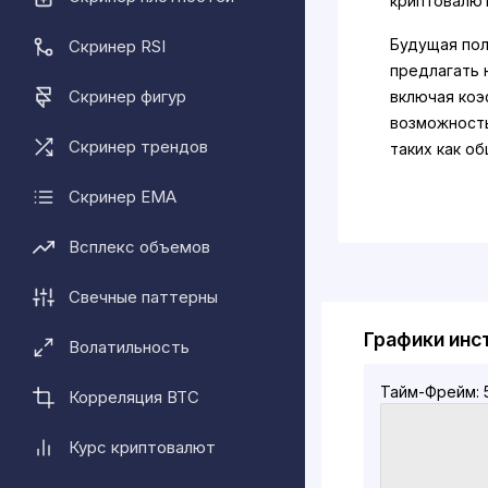
криптовалют
Будущая пол
Скринер RSI
предлагать н
Скринер фигур
включая коэ
возможность
Скринер трендов
таких как о
Metal Pay бы
Скринер EMA
году.
Всплекс объемов
Свечные паттерны
Графики инс
Волатильность
Тайм-Фрейм: 
Корреляция BTC
Курс криптовалют