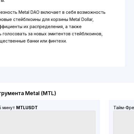
ы.
езность Metal DAO включает в себя возможность
овые стейблкоины для корзины Metal Dollar,
ффициенты их распределения, а также
 голосовать за новых эмитентов стейблкоинов,
бщественные банки или финтехи.
л разработан и запущен компанией Metallicus в 2016
трумента Metal (MTL)
5 минут
MTLUSDT
Тайм-Фре