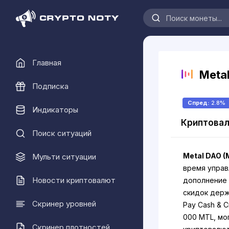
Главная
Meta
Подписка
Спред:
2.8%
Индикаторы
Криптовал
Поиск ситуаций
Metal DAO (
Мульти ситуации
время управл
Новости криптовалют
дополнение 
скидок держ
Скринер уровней
Pay Cash & C
000 MTL, мо
Скринер плотностей