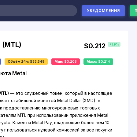
УВЕДОМЛЕНИЯ
l (MTL)
$0.212
+1.9%
Объём 24ч:
$33,549
Мин:
$0.208
Макс:
$0.214
юта Metal
MTL)
— это служебный токен, который в настоящее
яет стабильной монетой Metal Dollar (XMD), в
к предоставлению многоуровневых торговых
ателям MTL при использовании приложения Metal
rypto. Клиенты Metal Pay, владеющие более чем 10
гут пользоваться нулевой комиссией за все покупки