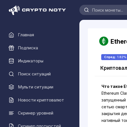
Главная
Ether
Подписка
Спред:
1.82%
Индикаторы
Криптовал
Поиск ситуаций
Что такое E
Мульти ситуации
Ethereum Cla
Новости криптовалют
запущенный 
сетью смарт
Скринер уровней
закрытия де
нативный то
Скринер плотностей