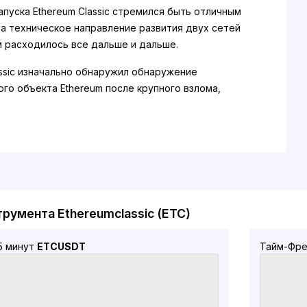
апуска Ethereum Classic стремился быть отличным
, а техническое направление развития двух сетей
 расходилось все дальше и дальше.
assic изначально обнаружил обнаружение
го объекта Ethereum после крупного взлома,
к краже 3,6 миллиона ETH.
Ethereum Classic?
assic на самом деле является унаследованной
hereum, поэтому ее настоящими создателями
игинальные разработчики Ethereum — Виталий
алик Бутерин) и Гэвин Вуд (Гэвин Вуд).
трумента Ethereumclassic (ETC)
hereum выявил в июле 2016 года, когда участники
о мнениям по поводу, необходимо ли откатить
5 минут
ETCUSDT
Тайм-Фре
го события, чтобы нейтрализовать последствия
ломанного. Это происходит в DAO,
ованной автономной организации (DAO), которая