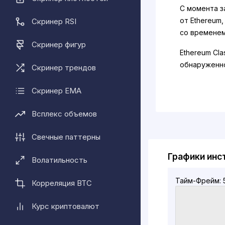
С момента з
от Ethereum
Скринер RSI
со временем
Скринер фигур
Ethereum Cl
обнаруженно
Скринер трендов
приведшего 
Скринер EMA
Кто создал 
Ethereum Cl
Всплекс объемов
цепочкой Et
являются ор
Свечные паттерны
Бутерин (Вит
Графики инс
Волатильность
Хардфорк Et
разошлись п
Тайм-Фрейм: 
Корреляция BTC
того прошло
серьезно вз
Курс криптовалют
децентрализ