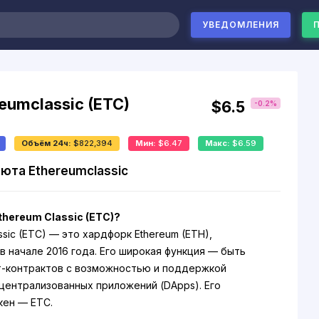
УВЕДОМЛЕНИЯ
eumclassic (ETC)
$6.5
-0.2%
Объём 24ч:
$822,394
Мин:
$6.47
Макс:
$6.59
юта Ethereumclassic
thereum Classic (ETC)?
ssic (ETC) — это хардфорк Ethereum (ETH),
в начале 2016 года. Его широкая функция — быть
-контрактов с возможностью и поддержкой
централизованных приложений (DApps). Его
кен — ETC.