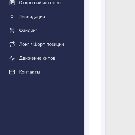
за нескольк
Открытый интерес
в обычное о
Ликвидации
Эфириум Кла
чувства. Ра
Фандинг
«официально
это свободн
Лонг / Шорт позиции
участвовать
Движение китов
Что особенн
Основная це
Контакты
в том виде,
противодейс
Он был прив
Ethereum. О
широкую поп
как Барри Си
инвестицион