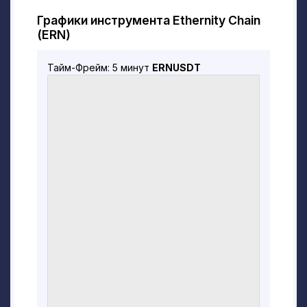
сообщества для повышения стоимости
своего токена ERN.
Графики инструмента Ethernity Chain
(ERN)
Перед запуском ERN Ethernity претерпела
ряд стратегических инвестиций при
Тайм-Фрейм: 5 минут
ERNUSDT
поддержке Black Edge Capital, Morningstar
Ventures, Spark Digital Capital, Woodstock и
Genesis Block Ventures.
Кто основатели Ethernity?
Созданная Ником Роузом Нтерцасом,
Ethernity исследует невзаимозаменяемые
токены (NFT) и возможности, которые
они могут предоставить
благотворительным организациям и
широкой публике.
Ник Роуз Нтерцас — генеральный
директор и основатель Ethernity. Он также
занимает должность директора по