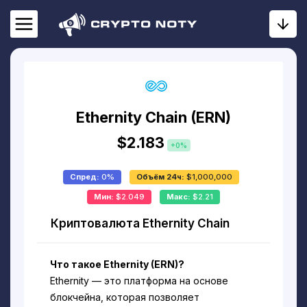
Ethernity Chain (ERN)
$2.183
+0%
Спред:
0%
Объём 24ч:
$1,000,000
Мин:
$2.049
Макс:
$2.21
Криптовалюта Ethernity Chain
Что такое Ethernity (ERN)?
Ethernity — это платформа на основе
блокчейна, которая позволяет