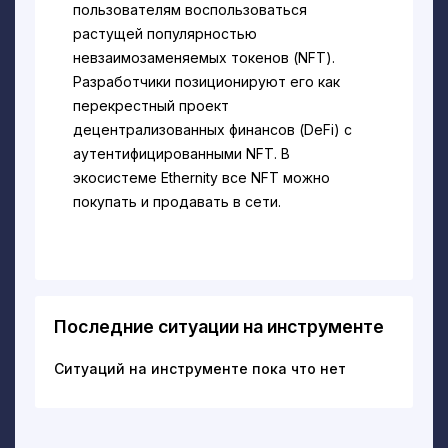
пользователям воспользоваться
растущей популярностью
невзаимозаменяемых токенов (NFT).
Разработчики позиционируют его как
перекрестный проект
децентрализованных финансов (DeFi) с
аутентифицированными NFT. В
экосистеме Ethernity все NFT можно
покупать и продавать в сети.
Чтобы узнать больше об этом проекте,
ознакомьтесь с нашим подробным
обзором Ethernity.
Последние ситуации на инструменте
Ethernity финансировался на платформе
Polkastarter, где 8 марта 2021 года
Ситуаций на инструменте пока что нет
состоялась его краудсейл. Проект
пытается создать благоприятные
условия для всех активных членов