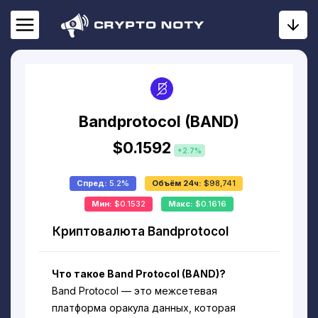
Bandprotocol (BAND)
$0.1592
+2.7%
Спред:
5.2%
Объём 24ч:
$98,741
Мин:
$0.1532
Макс:
$0.1616
Криптовалюта Bandprotocol
Что такое Band Protocol (BAND)?
Band Protocol — это межсетевая
платформа оракула данных, которая