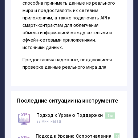
способна принимать данные из реального
мира и предоставлять их сетевым
приложениям, а также подключать API к
смарт-контрактам для облегчения
обмена информацией между сетевыми и
офчейн-сетевыми приложениями.
источники данных.
Предоставляя надежные, поддающиеся
проверке данные реального мира для
блокчейнов, Band Protocol открывает ряд
новых вариантов использования для
изучения разработчиками, поскольку
теперь они могут использовать любой
Последние ситуации на инструменте
тип данных реального мира как часть
логики своего децентрализованного
Подход к Уровню Поддержки
5 м
приложения (DApp), включая спорт,
22 мин. назад
погода, случайные числа, данные о ценах
и многое другое.
Подход к Уровню Сопротивления
15