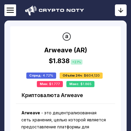
Arweave (AR)
$1.838
+2.1%
Спред:
4.72%
Объём 24ч:
$604,120
Мин:
$1.777
Макс:
$1.865
Криптовалюта Arweave
Arweave
- это децентрализованная
сеть хранения, целью которой является
предоставление платформы для