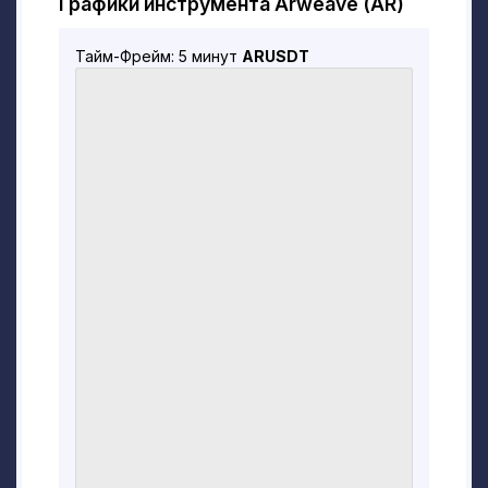
Графики инструмента Arweave (AR)
середине 2018 года и получил
докторскую степень.
Тайм-Фрейм: 5 минут
ARUSDT
По словам Уильямса, идея пришла ему во
время похода в горы в Шотландии, позже
он поделился концепцией с Джонсом, с
которым они уже вместе разработали
технические детали. После запуска
Arweave Уильямс позже был назначен
советником Minespider - компании,
обеспечивающей отслеживание цепочки
поставок для сырьевой промышленности
на базе блокчейна, где он выступал в
качестве наставника программы
акселератора Techstars.
Хотя Arweave была основана с
централизованным руководством, в
январе 2020 года
она запустила децентрализованную