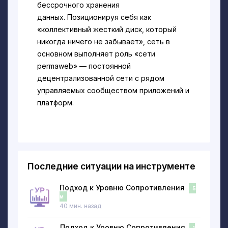
бессрочного хранения
данных. Позиционируя себя как
«коллективный жесткий диск, который
никогда ничего не забывает», сеть в
основном выполняет роль «сети
permaweb» — постоянной
децентрализованной сети с рядом
управляемых сообществом приложений и
платформ.
Сеть Arweave использует
собственную криптовалюту, AR, чтобы
платить «майнерам» за хранение
информации сети в течение
Последние ситуации на инструменте
неопределенного срока.
Подход к Уровню Сопротивления
5
Впервые проект был объявлен как Archain
м
в августе 2017 года, позже он
40 мин. назад
был переименован в Arweave в феврале
Подход к Уровню Сопротивления
1