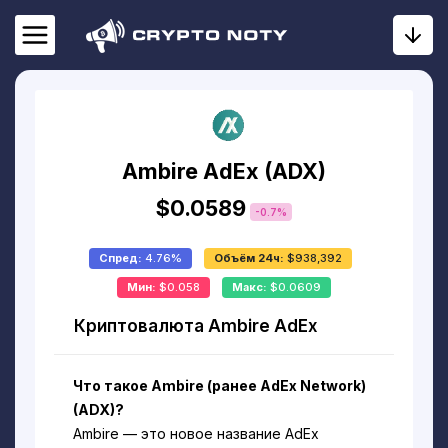
Ambire AdEx (ADX)
$0.0589
-0.7%
Спред:
4.76%
Объём 24ч:
$938,392
Мин:
$0.058
Макс:
$0.0609
Криптовалюта Ambire AdEx
Что такое Ambire (ранее AdEx Network)
(ADX)?
Ambire — это новое название AdEx