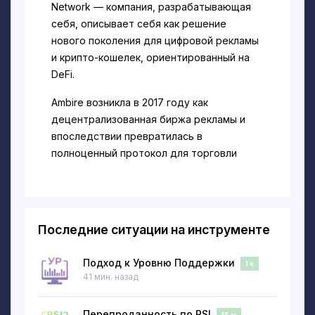
Network — компания, разрабатывающая
себя, описывает себя как решение
нового поколения для цифровой рекламы
и крипто-кошелек, ориентированный на
DeFi.
Ambire возникла в 2017 году как
децентрализованная биржа рекламы и
впоследствии превратилась в
полноценный протокол для торговли
рекламным пространством/временем.
Позже команда добавила кошелек Ambire
в портфолио компании.
Последние ситуации на инструменте
Протокол Ambire AdEx охватывает все
взаимодействия между издателями,
Подход к Уровню Поддержки
рекламодателями и конечными
1 ч
41 мин. назад
пользователями. Он работает через
микроплатежи на Ethereum, используя
Перепроданность по RSI