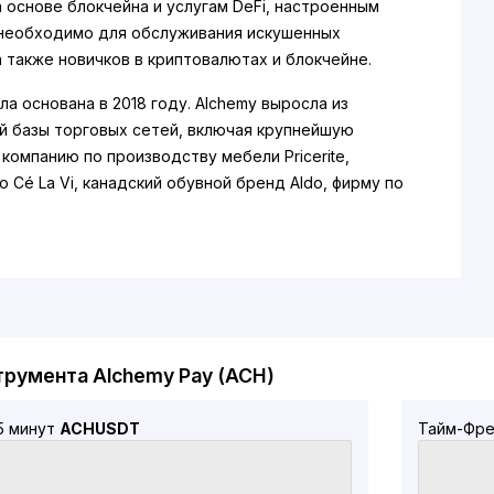
 основе блокчейна и услугам DeFi, настроенным
о необходимо для обслуживания искушенных
а также новичков в криптовалютах и блокчейне.
ла основана в 2018 году. Alchemy выросла из
й базы торговых сетей, включая крупнейшую
 компанию по производству мебели Pricerite,
 Cé La Vi, канадский обувной бренд Aldo, фирму по
программных технологий Arcadier и службу такси
al Asia. По мере уверенного роста Alchemy Pay ее
 с Binance и QFPay увеличило число конечных
ей и продавцов до миллионов, включая клиентов
ктронной коммерции Shopify.
ACH?
трумента Alchemy Pay (ACH)
ay есть собственный токен стандарта ERC-20, ACH,
ользуется для стимулирования всех участников в
5 минут
ACHUSDT
Тайм-Фре
ной гибридной экосистеме Alchemy Pay. Токены
акапливать, закладывать, платить ими комиссии и
них вознаграждения, а также они предоставляют