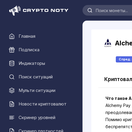
Главная
Alch
Подписка
Спред
Индикаторы
Поиск ситуаций
Криптовал
Мульти ситуации
Что такое A
Новости криптовалют
Alchemy Pay
преодолеваю
Скринер уровней
Помимо крип
беспрепятст
Скринер плотностей