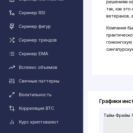
решениям на
так, как эт
Скринер RSI
ветеранов, 
Скринер фигур
Компания бы
практическо
Скринер трендов
гонконгскую
сингапурскую
Скринер EMA
разработке 
Midwest Glob
Всплекс объемов
партнерство
пользовател
Свечные паттерны
гиганта эле
Волатильность
Что такое 
Графики инс
У Alchemy P
Корреляция BTC
который исп
Тайм-Фрейм: 
крипто-фиат
Курс криптовалют
ACH можно н
получать в 