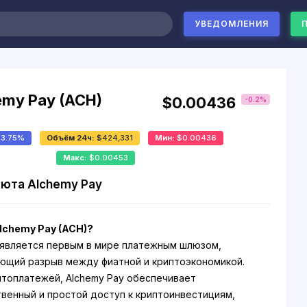
УВЕДОМЛЕНИЯ
emy Pay (ACH)
$0.00436
-0.2%
:
3.75%
Объём 24ч:
$424,331
Мин:
$0.00436
Макс:
$0.00453
юта Alchemy Pay
lchemy Pay (ACH)?
 является первым в мире платежным шлюзом,
щий разрыв между фиатной и криптоэкономикой.
топлатежей, Alchemy Pay обеспечивает
венный и простой доступ к криптоинвестициям,