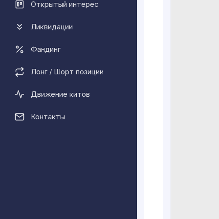
Открытый интерес
право голос
сообщества
Ликвидации
Что особенн
Фандинг
Alchemy Pay
рынке фиатн
Лонг / Шорт позиции
разделяли г
криптоиндус
Движение китов
между фиато
Контакты
Система Alc
криптовалют
гибкие и ма
основанные 
решениях ма
и надежност
Экосистема 
криптовалют