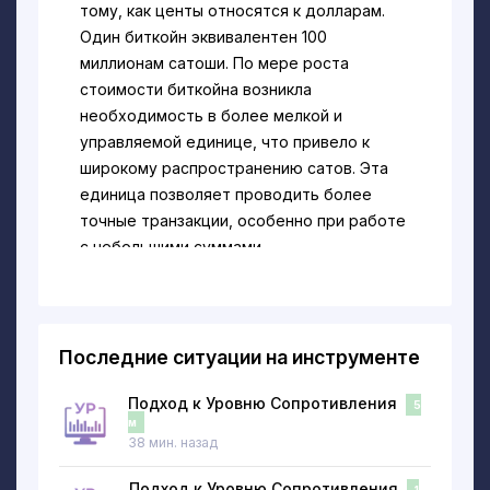
тому, как центы относятся к долларам.
Один биткойн эквивалентен 100
миллионам сатоши. По мере роста
стоимости биткойна возникла
необходимость в более мелкой и
управляемой единице, что привело к
широкому распространению сатов. Эта
единица позволяет проводить более
точные транзакции, особенно при работе
с небольшими суммами
биткоина. Обратите внимание, что токен
является мемом и создан анонимной
командой.
Последние ситуации на инструменте
Почему термин "Сатоши" имеет
большое значение в криптовалютном
Подход к Уровню Сопротивления
5
мире?
м
38 мин. назад
Термин "сатоши" отдает дань уважения
создателю биткоина Сатоши Накамото и
Подход к Уровню Сопротивления
1